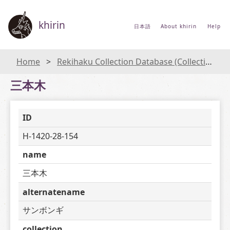
khirin
日本語
About khirin
Help
Home
Rekihaku Collection Database (Collections Database of the National Museum of Japanese History)
三本木
ID
H-1420-28-154
name
三本木
alternatename
サンボンギ
collection