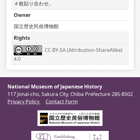
４枚貼り合わせ。
Owner
国立歴史民俗博物館
Rights
CC BY-SA (Attribution-ShareAlike) 
4.0
National Museum of Japanese History
117 Jonai-cho, Sakura City, Chiba Prefecture 285-8502
Privacy Policy
Contact Form