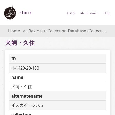
khirin
日本語
About khirin
Help
Home
Rekihaku Collection Database (Collections Database of the National Museum of Japanese History)
犬飼・久住
ID
H-1420-28-180
name
犬飼・久住
alternatename
イヌカイ・クスミ
collection