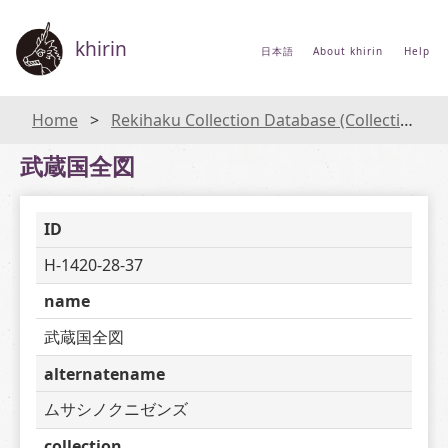
khirin
日本語
About khirin
Help
Home
Rekihaku Collection Database (Collections Database of the National Museum of Japanese History)
武蔵国全図
ID
H-1420-28-37
name
武蔵国全図
alternatename
ムサシノクニゼンズ
collection