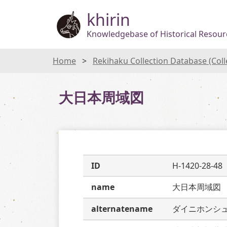
khirin
Knowledgebase of Historical Resourc
Home
Rekihaku Collection Database (Col
大日本周域図
ID
H-1420-28-48
name
大日本周域図
alternatename
ダイニホンシ