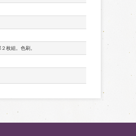
部２枚組。色刷。