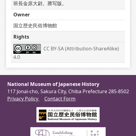
班長金原大尉。謄写版。
Owner
国立歴史民俗博物館
Rights
CC BY-SA (Attribution-ShareAlike) 
4.0
National Museum of Japanese History
117 Jonai-cho, Sakura City, Chiba Prefecture 285-8502
Privacy Policy
Contact Form