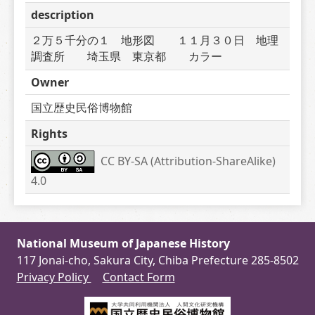
description
２万５千分の１　地形図　　１１月３０日　地理
調査所　　埼玉県　東京都　　カラー
Owner
国立歴史民俗博物館
Rights
CC BY-SA (Attribution-ShareAlike) 
4.0
National Museum of Japanese History
117 Jonai-cho, Sakura City, Chiba Prefecture 285-8502
Privacy Policy
Contact Form