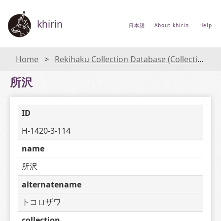
khirin
日本語
About khirin
Help
Home
Rekihaku Collection Database (Collections Database of the National Museum of Japanese History)
所沢
ID
H-1420-3-114
name
所沢
alternatename
トコロザワ
collection