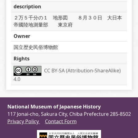
description
２万５千分の１　地形図　　８月３０日　大日本
帝國陸地測量部　　東京府
Owner
国立歴史民俗博物館
Rights
CC BY-SA (Attribution-ShareAlike) 
4.0
National Museum of Japanese History
117 Jonai-cho, Sakura City, Chiba Prefecture 285-8502
Privacy Policy
Contact Form