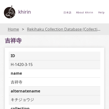
khirin
日本語
About khirin
Help
Home
Rekihaku Collection Database (Collections Database of the National Museum of Japanese History)
吉祥寺
ID
H-1420-3-15
name
吉祥寺
alternatename
キチジョウジ
collection