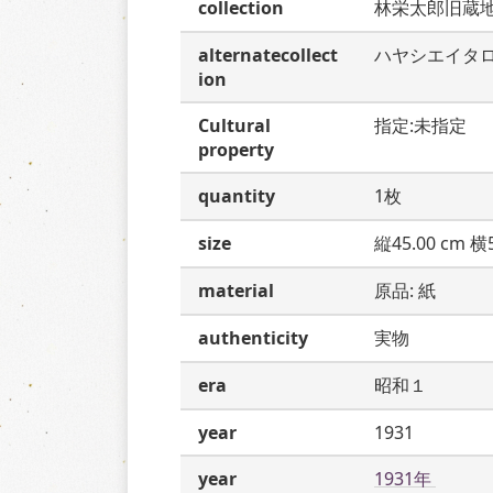
collection
林栄太郎旧蔵
alternatecollect
ハヤシエイタ
ion
Cultural
指定:未指定
property
quantity
1枚
size
縦45.00 cm 横5
material
原品: 紙
authenticity
実物
era
昭和１
year
1931
year
1931年