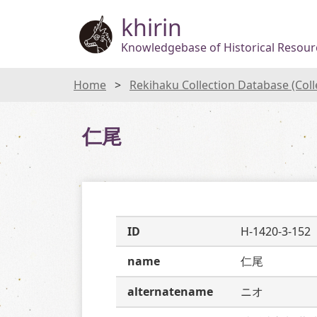
khirin
Knowledgebase of Historical Resourc
Home
Rekihaku Collection Database (Col
仁尾
ID
H-1420-3-152
name
仁尾
alternatename
ニオ