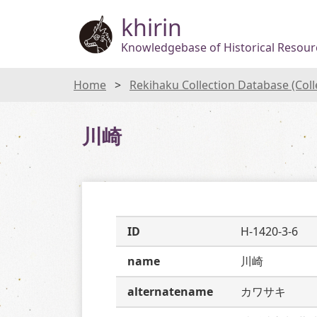
khirin
Knowledgebase of Historical Resourc
Home
Rekihaku Collection Database (Col
川崎
ID
H-1420-3-6
name
川崎
alternatename
カワサキ