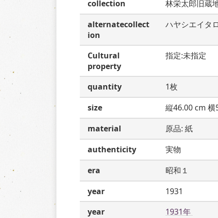
collection
林栄太郎旧蔵
alternatecollect
ハヤシエイタ
ion
Cultural
指定:未指定
property
quantity
1枚
size
縦46.00 cm 横5
material
原品: 紙
authenticity
実物
era
昭和１
year
1931
year
1931年