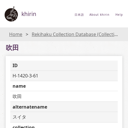
khirin
日本語
About khirin
Help
Home
Rekihaku Collection Database (Collections Database of the National Museum of Japanese History)
吹田
ID
H-1420-3-61
name
吹田
alternatename
スイタ
collection