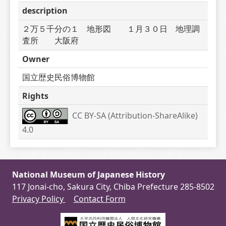
description
２万５千分の１　地形図　　１月３０日　地理調
査所　　大阪府
Owner
国立歴史民俗博物館
Rights
CC BY-SA (Attribution-ShareAlike) 
4.0
National Museum of Japanese History
117 Jonai-cho, Sakura City, Chiba Prefecture 285-8502
Privacy Policy
Contact Form