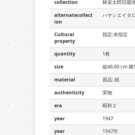
collection
林栄太郎旧蔵
alternatecollect
ハヤシエイタ
ion
Cultural
指定:未指定
property
quantity
1枚
size
縦46.00 cm 横5
material
原品: 紙
authenticity
実物
era
昭和２
year
1947
year
1947年