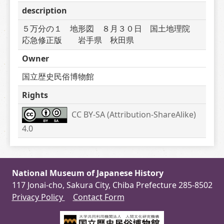
description
５万分の１　地形図　８月３０日　国土地理院　
応急修正版　　岩手県　秋田県
Owner
国立歴史民俗博物館
Rights
CC BY-SA (Attribution-ShareAlike) 
4.0
National Museum of Japanese History
117 Jonai-cho, Sakura City, Chiba Prefecture 285-8502
Privacy Policy
Contact Form