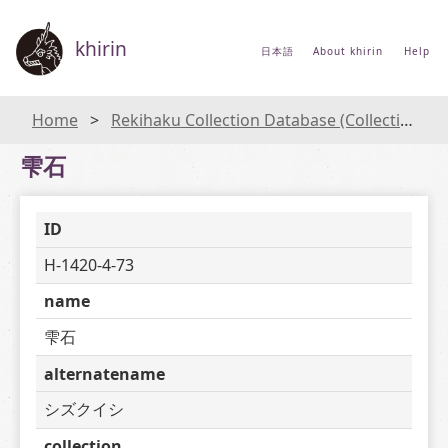
khirin
日本語
About khirin
Help
Home
Rekihaku Collection Database (Collections Database of the National Museum of Japanese History)
雫石
ID
H-1420-4-73
name
雫石
alternatename
シズクイシ
collection