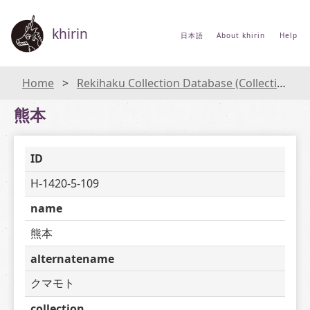
khirin
日本語
About khirin
Help
Home
Rekihaku Collection Database (Collections Database of the National Museum of Japanese History)
熊本
ID
H-1420-5-109
name
熊本
alternatename
クマモト
collection