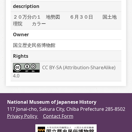
description
２０万分の１　地勢図　　６月３０日　　国土地
理院　　カラー
Owner
国立歴史民俗博物館
Rights
CC BY-SA (Attribution-ShareAlike) 
4.0
National Museum of Japanese History
117 Jonai-cho, Sakura City, Chiba Prefecture 285-8502
Privacy Policy
Contact Form