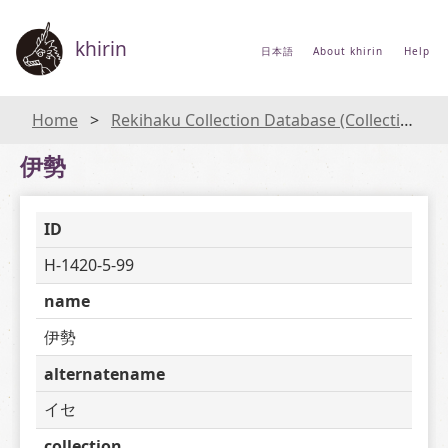
khirin
日本語
About khirin
Help
Home
Rekihaku Collection Database (Collections Database of the National Museum of Japanese History)
伊勢
ID
H-1420-5-99
name
伊勢
alternatename
イセ
collection