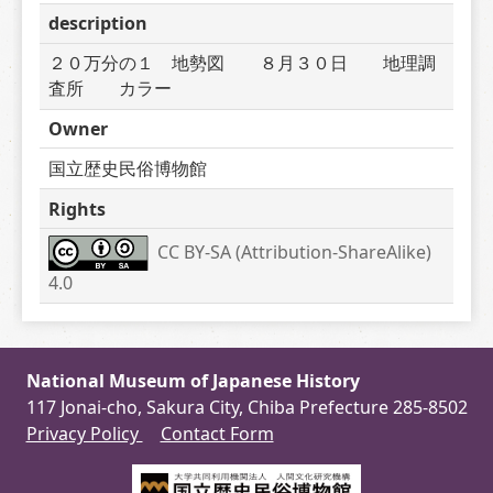
description
２０万分の１　地勢図　　８月３０日　　地理調
査所　　カラー
Owner
国立歴史民俗博物館
Rights
CC BY-SA (Attribution-ShareAlike) 
4.0
National Museum of Japanese History
117 Jonai-cho, Sakura City, Chiba Prefecture 285-8502
Privacy Policy
Contact Form