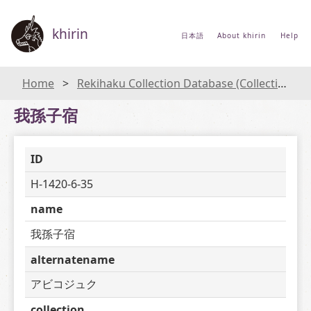
khirin
日本語
About khirin
Help
Home
Rekihaku Collection Database (Collections Database of the National Museum of Japanese History)
我孫子宿
ID
H-1420-6-35
name
我孫子宿
alternatename
アビコジュク
collection