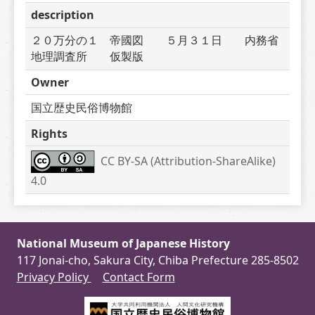
description
２０万分の１　帝國図　　５月３１日　　内務省
地理調査所　　仮製版
Owner
国立歴史民俗博物館
Rights
CC BY-SA (Attribution-ShareAlike) 
4.0
National Museum of Japanese History
117 Jonai-cho, Sakura City, Chiba Prefecture 285-8502
Privacy Policy
Contact Form