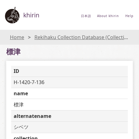
khirin
日本語
About khirin
Help
Home
Rekihaku Collection Database (Collections Database of the National Museum of Japanese History)
標津
ID
H-1420-7-136
name
標津
alternatename
シベツ
collection