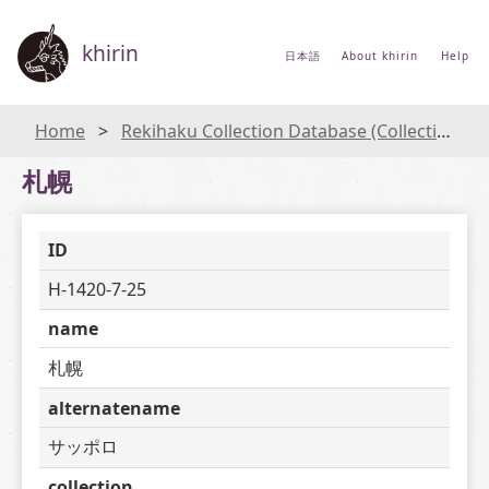
khirin
日本語
About khirin
Help
Home
Rekihaku Collection Database (Collections Database of the National Museum of Japanese History)
札幌
ID
H-1420-7-25
name
札幌
alternatename
サッポロ
collection