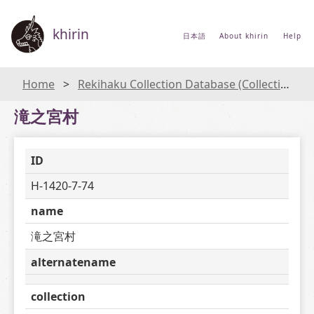
khirin
日本語
About khirin
Help
Home
Rekihaku Collection Database (Collections Database of the National Museum of Japanese History)
滝之宮村
ID
H-1420-7-74
name
滝之宮村
alternatename
collection