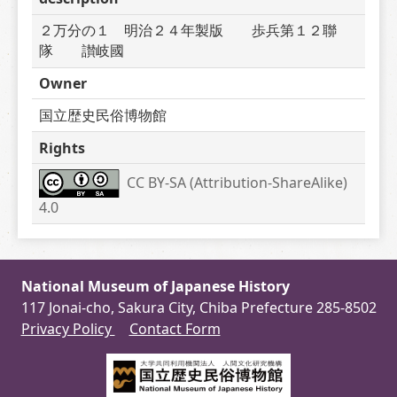
２万分の１　明治２４年製版　　歩兵第１２聯
隊　　讃岐國
Owner
国立歴史民俗博物館
Rights
CC BY-SA (Attribution-ShareAlike) 
4.0
National Museum of Japanese History
117 Jonai-cho, Sakura City, Chiba Prefecture 285-8502
Privacy Policy
Contact Form