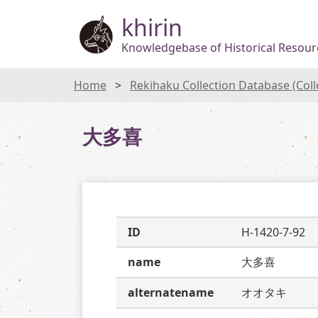
khirin
Knowledgebase of Historical Resourc
Home
Rekihaku Collection Database (Col
大多喜
ID
H-1420-7-92
name
大多喜
alternatename
オオタキ