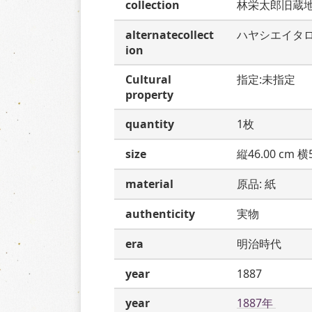
collection
林栄太郎旧蔵
alternatecollect
ハヤシエイタ
ion
Cultural
指定:未指定
property
quantity
1枚
size
縦46.00 cm 横5
material
原品: 紙
authenticity
実物
era
明治時代
year
1887
year
1887年