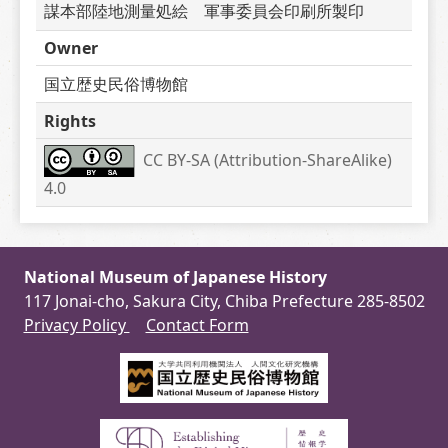
謀本部陸地測量処絵　軍事委員会印刷所製印　　
Owner
国立歴史民俗博物館
Rights
CC BY-SA (Attribution-ShareAlike) 
4.0
National Museum of Japanese History
117 Jonai-cho, Sakura City, Chiba Prefecture 285-8502
Privacy Policy
Contact Form