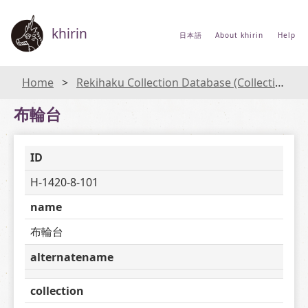
khirin
日本語
About khirin
Help
Home
Rekihaku Collection Database (Collections Database of the National Museum of Japanese History)
布輪台
ID
H-1420-8-101
name
布輪台
alternatename
collection