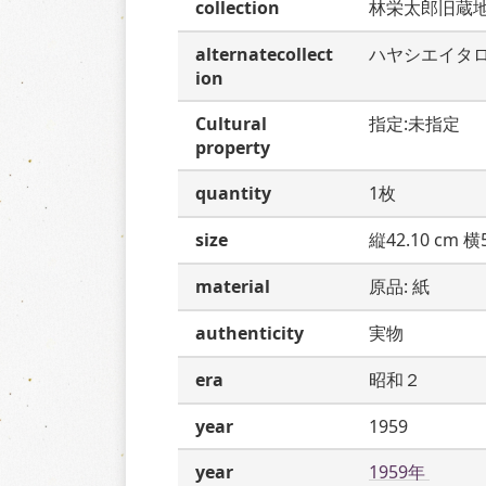
collection
林栄太郎旧蔵
alternatecollect
ハヤシエイタ
ion
Cultural
指定:未指定
property
quantity
1枚
size
縦42.10 cm 横5
material
原品: 紙
authenticity
実物
era
昭和２
year
1959
year
1959年