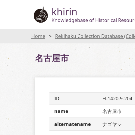
khirin
Knowledgebase of Historical Resourc
Home
Rekihaku Collection Database (Col
名古屋市
ID
H-1420-9-204
name
名古屋市
alternatename
ナゴヤシ