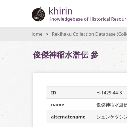
khirin
Knowledgebase of Historical Resourc
Home
Rekihaku Collection Database (Col
俊傑神稲水滸伝 參
ID
H-1429-44-3
name
俊傑神稲水滸
alternatename
シュンケツシ