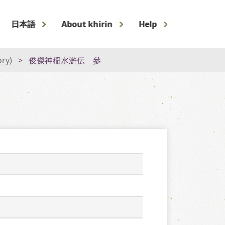
日本語
About khirin
Help
ory)
俊傑神稲水滸伝 參