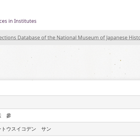
es in Institutes
lections Database of the National Museum of Japanese Hist
伝　參
ントウスイコデン　サン