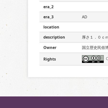
era_2
era_3
AD
location
description
厚さ１．０ｃ
Owner
国立歴史民俗
C
Rights