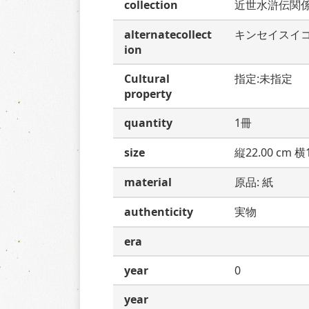
collection
近世水滸伝関
alternatecollect
キンセイスイ
ion
Cultural
指定:未指定
property
quantity
1冊
size
縦22.00 cm 横1
material
原品: 紙
authenticity
実物
era
year
0
year