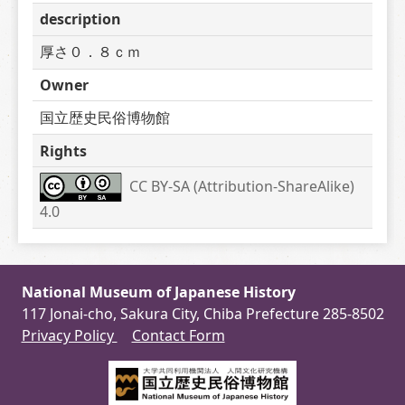
description
厚さ０．８ｃｍ
Owner
国立歴史民俗博物館
Rights
CC BY-SA (Attribution-ShareAlike) 
4.0
National Museum of Japanese History
117 Jonai-cho, Sakura City, Chiba Prefecture 285-8502
Privacy Policy
Contact Form