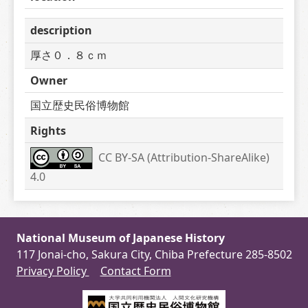
description
厚さ０．８ｃｍ
Owner
国立歴史民俗博物館
Rights
CC BY-SA (Attribution-ShareAlike) 
4.0
National Museum of Japanese History
117 Jonai-cho, Sakura City, Chiba Prefecture 285-8502
Privacy Policy
Contact Form