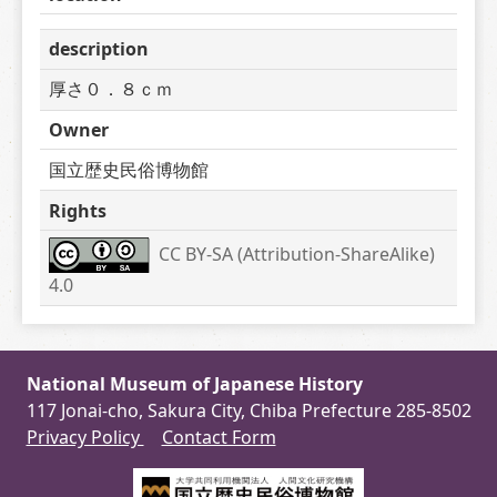
description
厚さ０．８ｃｍ
Owner
国立歴史民俗博物館
Rights
CC BY-SA (Attribution-ShareAlike) 
4.0
National Museum of Japanese History
117 Jonai-cho, Sakura City, Chiba Prefecture 285-8502
Privacy Policy
Contact Form