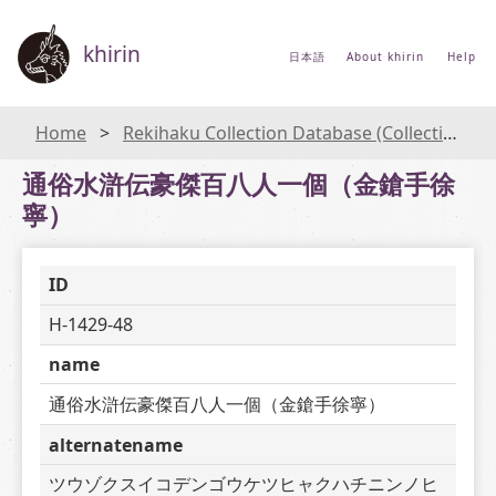
khirin
日本語
About khirin
Help
Home
Rekihaku Collection Database (Collections Database of the National Museum of Japanese History)
通俗水滸伝豪傑百八人一個（金鎗手徐
寧）
ID
H-1429-48
name
通俗水滸伝豪傑百八人一個（金鎗手徐寧）
alternatename
ツウゾクスイコデンゴウケツヒャクハチニンノヒ