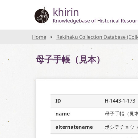
khirin
Knowledgebase of Historical Resourc
Home
Rekihaku Collection Database (Col
母子手帳（見本）
ID
H-1443-1-173
name
母子手帳（見
alternatename
ボシテチョウ