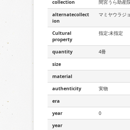
collection
間宮うら助産
alternatecollect
マミヤウラジ
ion
Cultural
指定:未指定
property
quantity
4冊
size
material
authenticity
実物
era
year
0
year