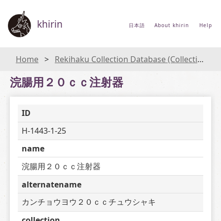
khirin
日本語
About khirin
Help
Home
Rekihaku Collection Database (Collections Database of the National Museum of Japanese History)
浣腸用２０ｃｃ注射器
ID
H-1443-1-25
name
浣腸用２０ｃｃ注射器
alternatename
カンチョウヨウ２０ｃｃチュウシャキ
collection