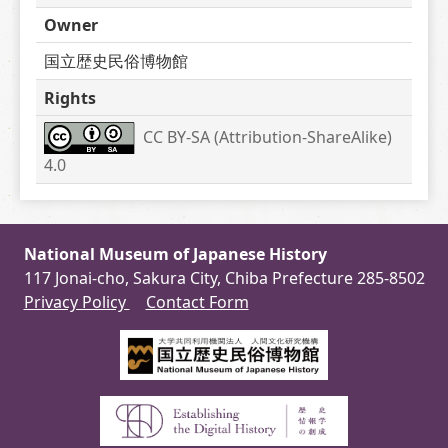
Owner
国立歴史民俗博物館
Rights
CC BY-SA (Attribution-ShareAlike) 
4.0
National Museum of Japanese History
117 Jonai-cho, Sakura City, Chiba Prefecture 285-8502
Privacy Policy
Contact Form