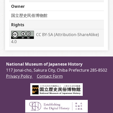
Owner
国立歴史民俗博物館
Rights
CC BY-SA (Attribution-ShareAlike) 
4.0
National Museum of Japanese History
117 Jonai-cho, Sakura City, Chiba Prefecture 285-8502
Privacy Policy
Contact Form