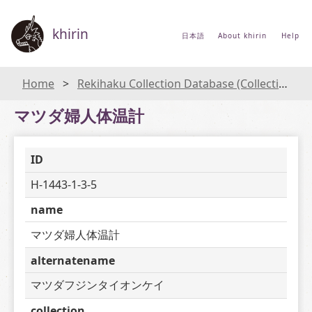
khirin
日本語
About khirin
Help
Home
Rekihaku Collection Database (Collections Database of the National Museum of Japanese History)
マツダ婦人体温計
ID
H-1443-1-3-5
name
マツダ婦人体温計
alternatename
マツダフジンタイオンケイ
collection