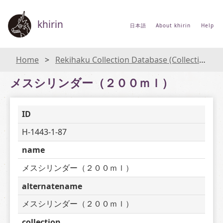
khirin
日本語
About khirin
Help
Home
Rekihaku Collection Database (Collections Database of the National Museum of Japanese History)
メスシリンダー（２００ｍｌ）
ID
H-1443-1-87
name
メスシリンダー（２００ｍｌ）
alternatename
メスシリンダー（２００ｍｌ）
collection