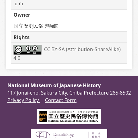
ｃｍ
Owner
国立歴史民俗博物館
Rights
CC BY-SA (Attribution-ShareAlike) 
4.0
National Museum of Japanese History
117 Jonai-cho, Sakura City, Chiba Prefecture 285-8502
Privacy Policy
Contact Form