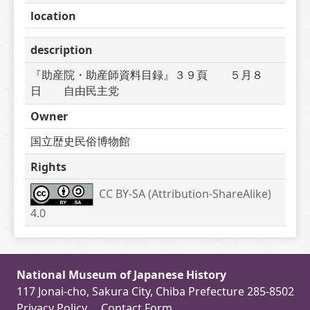
location
description
『助産院・助産師資料目録』３９頁　　５月８
日　　自由民主党
Owner
国立歴史民俗博物館
Rights
CC BY-SA (Attribution-ShareAlike) 
4.0
National Museum of Japanese History
117 Jonai-cho, Sakura City, Chiba Prefecture 285-8502
Privacy Policy
Contact Form