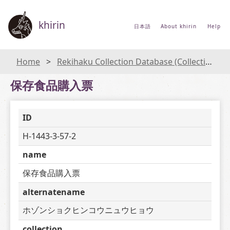
khirin
日本語
About khirin
Help
Home
Rekihaku Collection Database (Collections Database of the National Museum of Japanese History)
保存食品購入票
ID
H-1443-3-57-2
name
保存食品購入票
alternatename
ホゾンショクヒンコウニュウヒョウ
collection