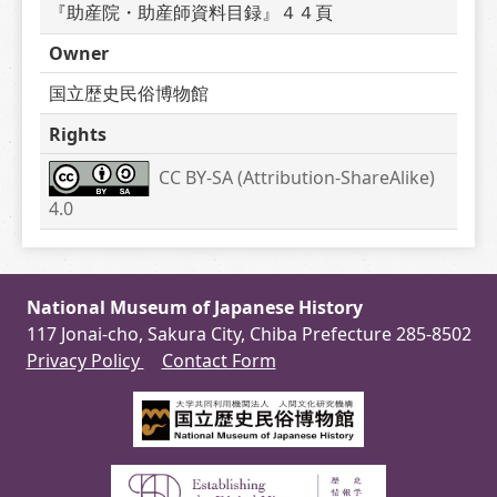
『助産院・助産師資料目録』４４頁
Owner
国立歴史民俗博物館
Rights
CC BY-SA (Attribution-ShareAlike) 
4.0
National Museum of Japanese History
117 Jonai-cho, Sakura City, Chiba Prefecture 285-8502
Privacy Policy
Contact Form