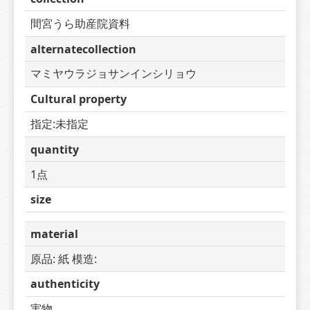
間宮うら助産院資料
alternatecollection
マミヤウラジョサンインシリョウ
Cultural property
指定:未指定
quantity
1点
size
material
原品: 紙 模造:  
authenticity
実物