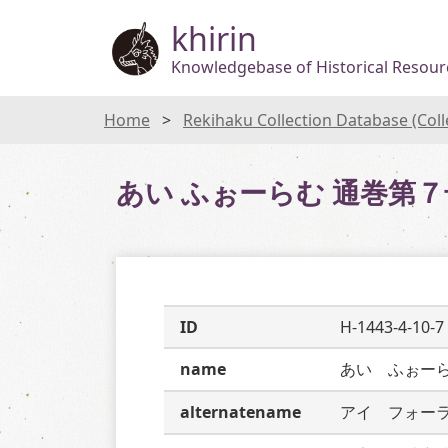
khirin
Knowledgebase of Historical Resourc
Home
Rekihaku Collection Database (Col
あい ふぉーらむ 通巻第７
ID
H-1443-4-10-7
name
あい　ふぉー
alternatename
アイ　フォー