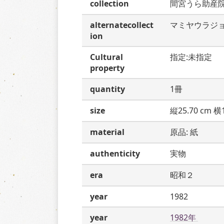
collection
間宮うら助産
alternatecollect
マミヤウラジ
ion
Cultural
指定:未指定
property
quantity
1冊
size
縦25.70 cm 横1
material
原品: 紙
authenticity
実物
era
昭和２
year
1982
year
1982年