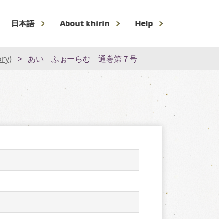
日本語
About khirin
Help
ory)
あい ふぉーらむ 通巻第７号