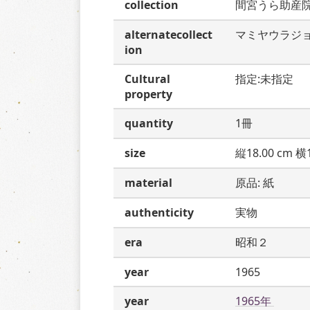
collection
間宮うら助産
alternatecollect
マミヤウラジ
ion
Cultural
指定:未指定
property
quantity
1冊
size
縦18.00 cm 横1
material
原品: 紙
authenticity
実物
era
昭和２
year
1965
year
1965年