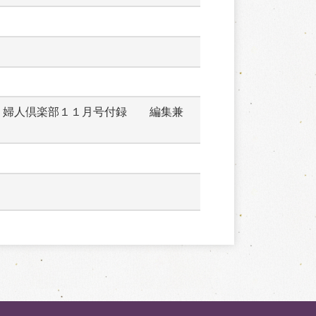
　婦人倶楽部１１月号付録　　編集兼