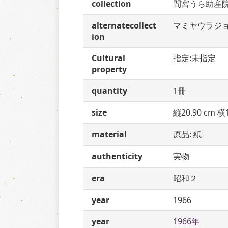
collection
間宮うら助産
alternatecollect
マミヤウラジ
ion
Cultural
指定:未指定
property
quantity
1冊
size
縦20.90 cm 横1
material
原品: 紙
authenticity
実物
era
昭和２
year
1966
year
1966年