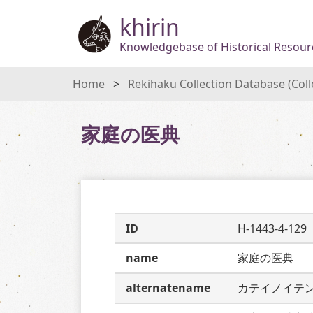
khirin
Knowledgebase of Historical Resourc
Home
Rekihaku Collection Database (Col
家庭の医典
ID
H-1443-4-129
name
家庭の医典
alternatename
カテイノイテ