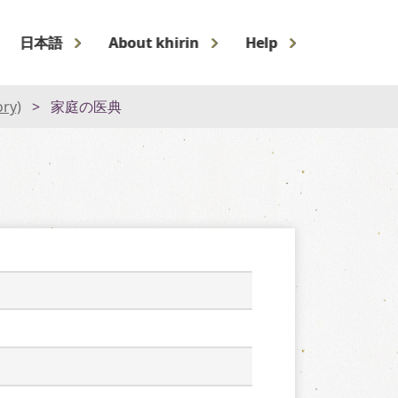
日本語
About khirin
Help
ory)
家庭の医典