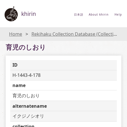
khirin
日本語
About khirin
Help
Home
Rekihaku Collection Database (Collections Database of the National Museum of Japanese History)
育児のしおり
ID
H-1443-4-178
name
育児のしおり
alternatename
イクジノシオリ
collection