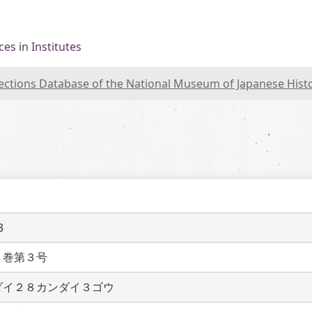
es in Institutes
lections Database of the National Museum of Japanese Hist
3
８巻第３号
ダイ２８カンダイ３ゴウ