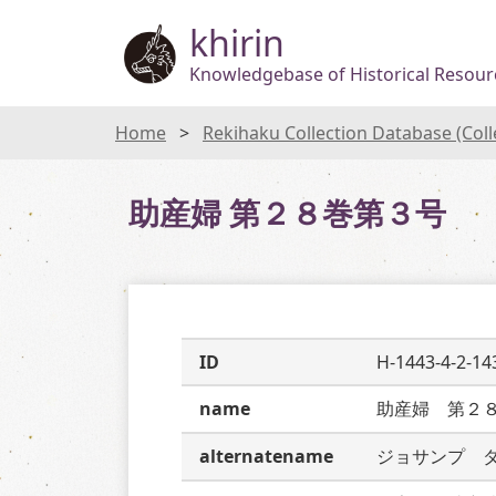
khirin
Knowledgebase of Historical Resourc
Home
Rekihaku Collection Database (Col
助産婦 第２８巻第３号
ID
H-1443-4-2-14
name
助産婦　第２
alternatename
ジョサンプ　