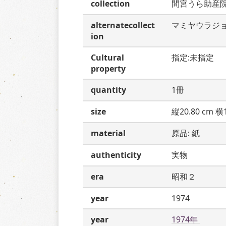
collection
間宮うら助産
alternatecollect
マミヤウラジ
ion
Cultural
指定:未指定
property
quantity
1冊
size
縦20.80 cm 横1
material
原品: 紙
authenticity
実物
era
昭和２
year
1974
year
1974年