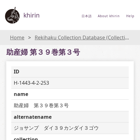
khirin
日本語
About khirin
Help
Home
Rekihaku Collection Database (Collections Database of the National Museum of Japanese History)
助産婦 第３９巻第３号
ID
H-1443-4-2-253
name
助産婦　第３９巻第３号
alternatename
ジョサンプ　ダイ３９カンダイ３ゴウ
collection