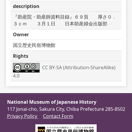
description
『助産院・助産師資料目録』６９頁　　厚さ０．
３ｃｍ　　３月１日　　日本助産婦会出版部　　
Owner
国立歴史民俗博物館
Rights
CC BY-SA (Attribution-ShareAlike) 
4.0
National Museum of Japanese History
117 Jonai-cho, Sakura City, Chiba Prefecture 285-8502
Privacy Policy
Contact Form