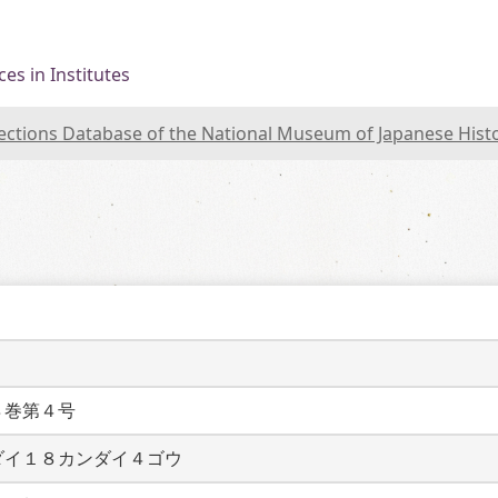
es in Institutes
lections Database of the National Museum of Japanese Hist
８巻第４号
ダイ１８カンダイ４ゴウ