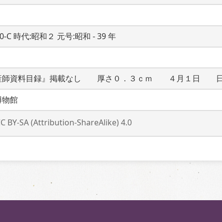
20-C 時代:昭和２ 元号:昭和 - 39 年
産師資料目録』掲載なし　　厚さ０．３ｃｍ　　４月１日　　
博物館
C BY-SA (Attribution-ShareAlike) 4.0