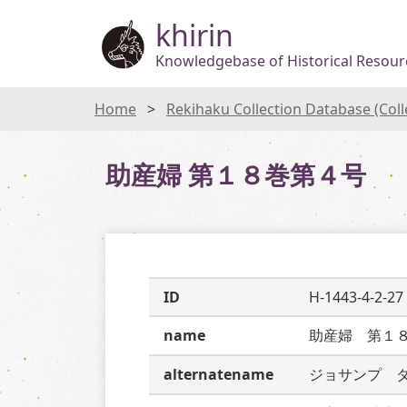
khirin
Knowledgebase of Historical Resourc
Home
Rekihaku Collection Database (Col
助産婦 第１８巻第４号
ID
H-1443-4-2-27
name
助産婦　第１
alternatename
ジョサンプ　