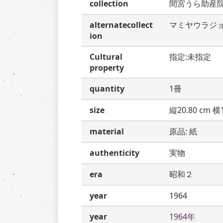
collection
間宮うら助産
alternatecollect
マミヤウラジ
ion
Cultural
指定:未指定
property
quantity
1冊
size
縦20.80 cm 横1
material
原品: 紙
authenticity
実物
era
昭和２
year
1964
year
1964年