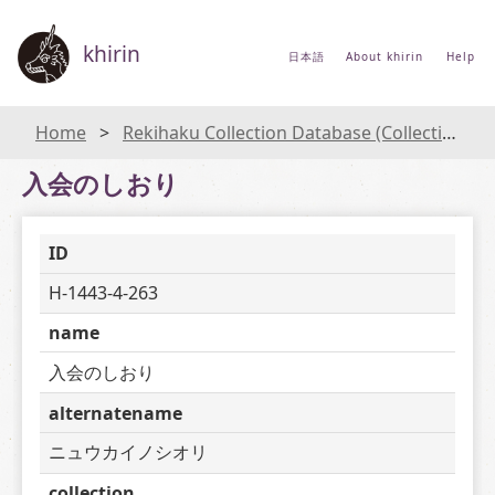
khirin
日本語
About khirin
Help
Home
Rekihaku Collection Database (Collections Database of the National Museum of Japanese History)
入会のしおり
ID
H-1443-4-263
name
入会のしおり
alternatename
ニュウカイノシオリ
collection