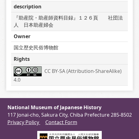
description
『助産院・助産師資料目録』１２６頁　　社団法
人　日本助産婦会
Owner
国立歴史民俗博物館
Rights
CC BY-SA (Attribution-ShareAlike) 
4.0
National Museum of Japanese History
117 Jonai-cho, Sakura City, Chiba Prefecture 285-8502
Privacy Policy
Contact Form