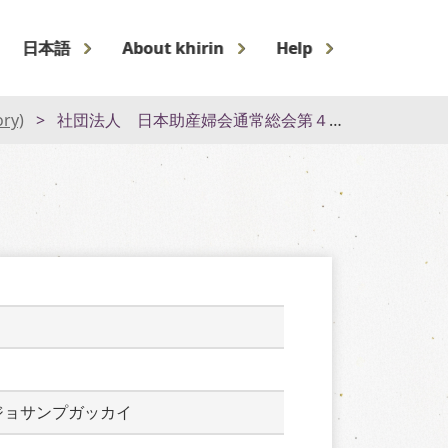
日本語
About khirin
Help
ory)
社団法人 日本助産婦会通常総会第４９回助産婦学会
ジョサンプガッカイ