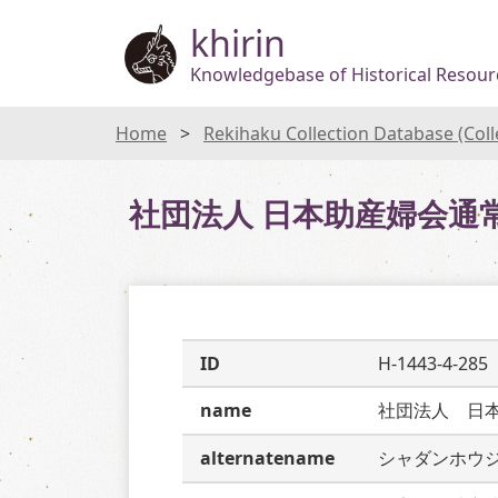
khirin
Knowledgebase of Historical Resourc
Home
Rekihaku Collection Database (Col
社団法人 日本助産婦会通
ID
H-1443-4-285
name
社団法人　日
alternatename
シャダンホウ