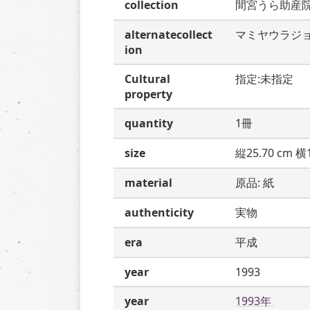
collection
間宮うら助産
alternatecollect
マミヤウラジ
ion
Cultural
指定:未指定
property
quantity
1冊
size
縦25.70 cm 横1
material
原品: 紙
authenticity
実物
era
平成
year
1993
year
1993年