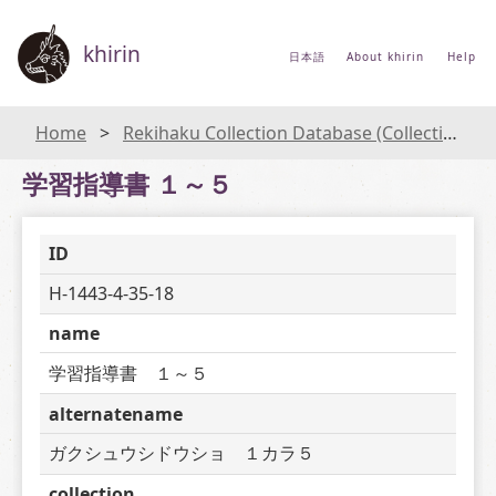
khirin
日本語
About khirin
Help
Home
Rekihaku Collection Database (Collections Database of the National Museum of Japanese History)
学習指導書 １～５
ID
H-1443-4-35-18
name
学習指導書　１～５
alternatename
ガクシュウシドウショ　１カラ５
collection