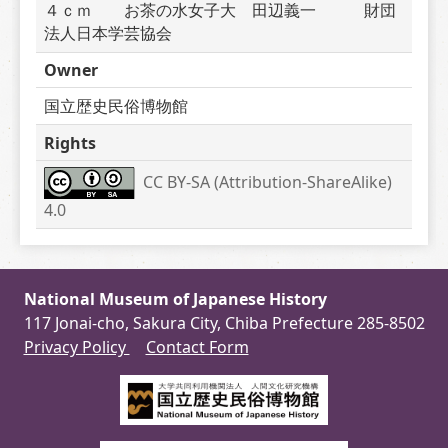
４ｃｍ　　お茶の水女子大　田辺義一　　　財団
法人日本学芸協会　　
Owner
国立歴史民俗博物館
Rights
CC BY-SA (Attribution-ShareAlike) 
4.0
National Museum of Japanese History
117 Jonai-cho, Sakura City, Chiba Prefecture 285-8502
Privacy Policy
Contact Form