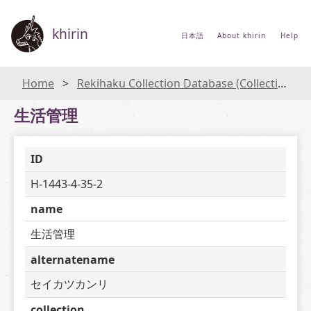
khirin
日本語
About khirin
Help
Home
Rekihaku Collection Database (Collections Database of the National Museum of Japanese History)
生活管理
ID
H-1443-4-35-2
name
生活管理
alternatename
セイカツカンリ
collection