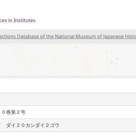
es in Institutes
lections Database of the National Museum of Japanese Hist
２０巻第２号
イ　ダイ２０カンダイ２ゴウ