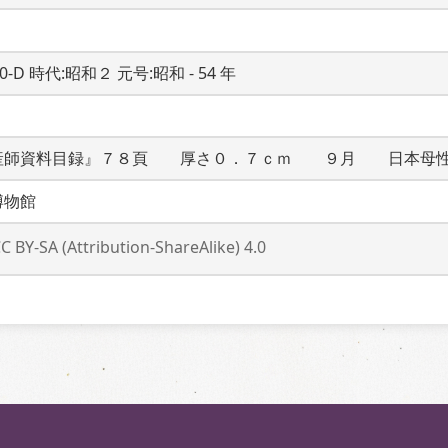
20-D 時代:昭和２ 元号:昭和 - 54 年
産師資料目録』７８頁　　厚さ０．７ｃｍ　　９月　　日本母
博物館
C BY-SA (Attribution-ShareAlike) 4.0