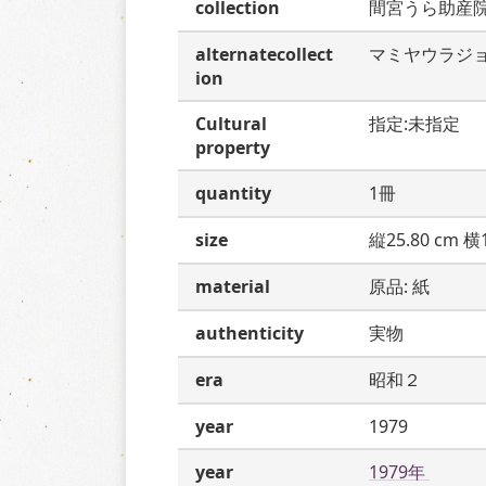
collection
間宮うら助産
alternatecollect
マミヤウラジ
ion
Cultural
指定:未指定
property
quantity
1冊
size
縦25.80 cm 横1
material
原品: 紙
authenticity
実物
era
昭和２
year
1979
year
1979年