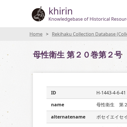
khirin
Knowledgebase of Historical Resourc
Home
Rekihaku Collection Database (Col
母性衛生 第２０巻第２号
ID
H-1443-4-6-41
name
母性衛生　第
alternatename
ボセイエイセ