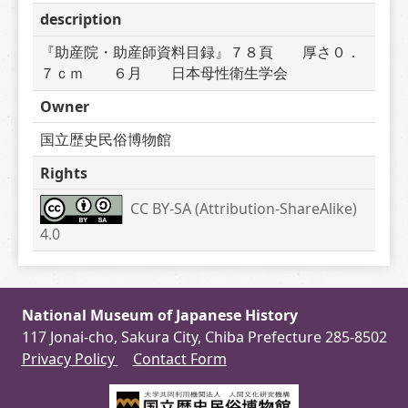
description
『助産院・助産師資料目録』７８頁　　厚さ０．
７ｃｍ　　６月　　日本母性衛生学会
Owner
国立歴史民俗博物館
Rights
CC BY-SA (Attribution-ShareAlike) 
4.0
National Museum of Japanese History
117 Jonai-cho, Sakura City, Chiba Prefecture 285-8502
Privacy Policy
Contact Form