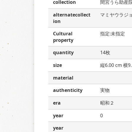
collection
間宮うら助産
alternatecollect
マミヤウラジ
ion
Cultural
指定:未指定
property
quantity
14枚
size
縦6.00 cm 横9.
material
authenticity
実物
era
昭和２
year
0
year