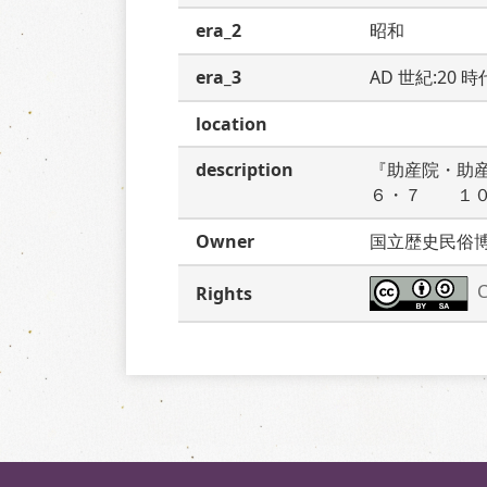
era_2
昭和
era_3
AD 世紀:20 
location
description
『助産院・助
６・７　　１
Owner
国立歴史民俗
C
Rights