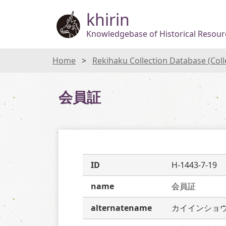
khirin
Knowledgebase of Historical Resourc
Home
Rekihaku Collection Database (Col
会員証
ID
H-1443-7-19
name
会員証
alternatename
カイインショ