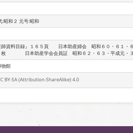
時代:昭和２ 元号:昭和
産師資料目録』１６５頁　　日本助産婦会　昭和６０・６１・
０枚　　　　日本助産学会会員証　昭和６２・６３・平成元・
博物館
C BY-SA (Attribution-ShareAlike) 4.0