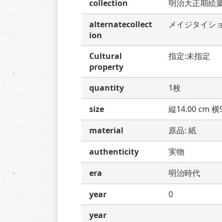
collection
明治大正期絵
alternatecollect
メイジタイシ
ion
Cultural
指定:未指定
property
quantity
1枚
size
縦14.00 cm 横9
material
原品: 紙
authenticity
実物
era
明治時代
year
0
year