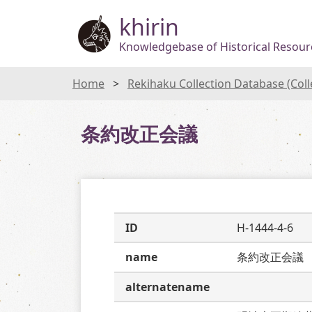
khirin
Knowledgebase of Historical Resourc
Home
Rekihaku Collection Database (Col
条約改正会議
ID
H-1444-4-6
name
条約改正会議
alternatename