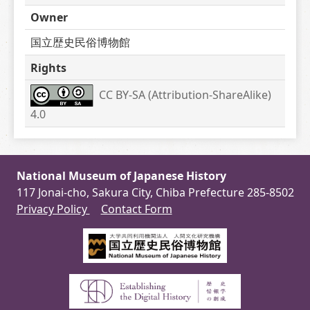
Owner
国立歴史民俗博物館
Rights
CC BY-SA (Attribution-ShareAlike) 
4.0
National Museum of Japanese History
117 Jonai-cho, Sakura City, Chiba Prefecture 285-8502
Privacy Policy
Contact Form