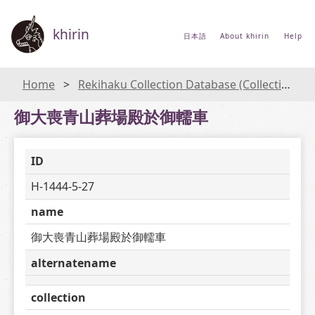
khirin
日本語
About khirin
Help
Home
Rekihaku Collection Database (Collections Database of the National Museum of Japanese History)
御大喪青山葬場殿於御轜車
ID
H-1444-5-27
name
御大喪青山葬場殿於御轜車
alternatename
collection