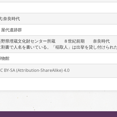
時代:奈良時代
　屋代遺跡群
長野県埋蔵文化財センター所蔵　　８世紀前期　　奈良時代　
に割書で人名を書いている。「稲取人」は出挙を貸し付けられ
博物館
C BY-SA (Attribution-ShareAlike) 4.0