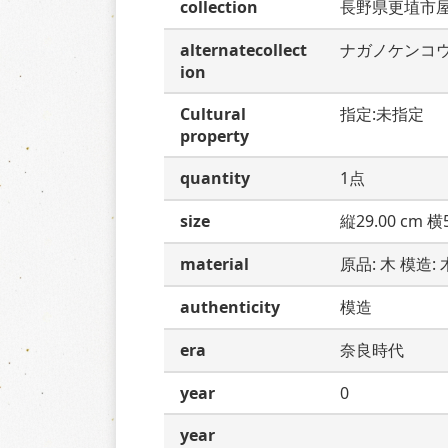
collection
長野県更埴市
alternatecollect
ナガノケンコ
ion
Cultural
指定:未指定
property
quantity
1点
size
縦29.00 cm 横5
material
原品: 木 模造: 
authenticity
模造
era
奈良時代
year
0
year