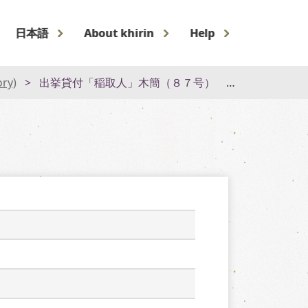
日本語
About khirin
Help
ory)
出挙貸付「稲取人」木簡（８７号） 複製