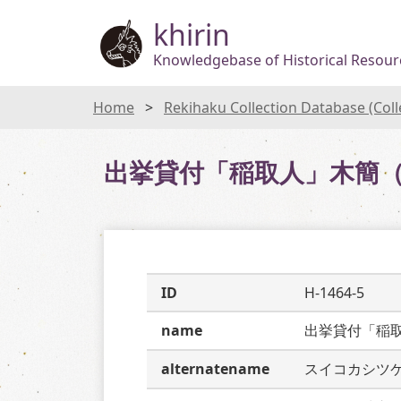
khirin
Knowledgebase of Historical Resourc
Home
Rekihaku Collection Database (Col
出挙貸付「稲取人」木簡（
ID
H-1464-5
name
出挙貸付「稲
alternatename
スイコカシツ