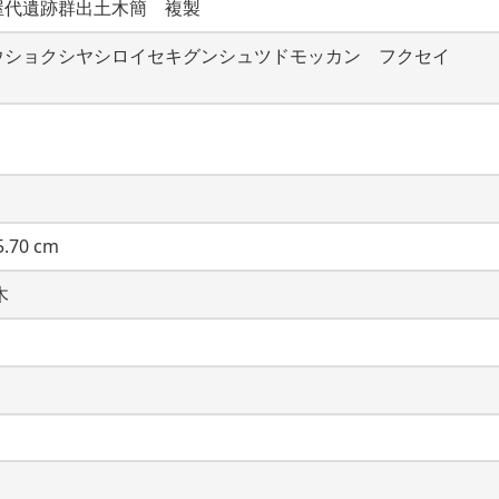
屋代遺跡群出土木簡　複製
ウショクシヤシロイセキグンシュツドモッカン　フクセイ
.70 cm
木