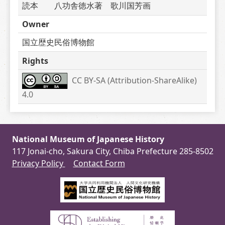
読本　　八功舎徳水著　歌川国芳画
Owner
国立歴史民俗博物館
Rights
CC BY-SA (Attribution-ShareAlike) 
4.0
National Museum of Japanese History
117 Jonai-cho, Sakura City, Chiba Prefecture 285-8502
Privacy Policy
Contact Form